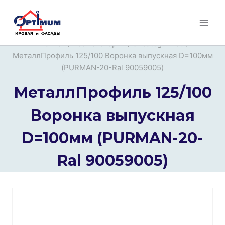
Перейти
к
содержимому
Главная
/
Все категории
/
Uncategorized
/
МеталлПрофиль 125/100 Воронка выпускная D=100мм
(PURMAN-20-Ral 90059005)
МеталлПрофиль 125/100
Воронка выпускная
D=100мм (PURMAN-20-
Ral 90059005)