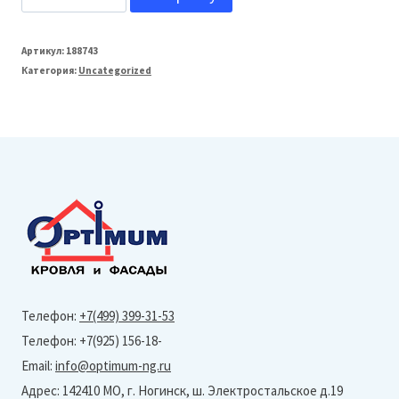
товара
МеталлПрофиль
Артикул:
188743
Категория:
Uncategorized
125/100
Воронка
выпускная
D=100мм
(PURMAN-
20-
Ral
90059005)
Телефон:
+7(499) 399-31-53
Телефон: +7(925) 156-18-
Email:
info@optimum-ng.ru
Адрес: 142410 МО, г. Ногинск, ш. Электростальское д.19