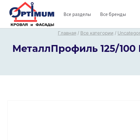
Перейти
Все разделы
Все бренды
к
содержимому
Главная
/
Все категории
/
Uncategor
МеталлПрофиль 125/100 