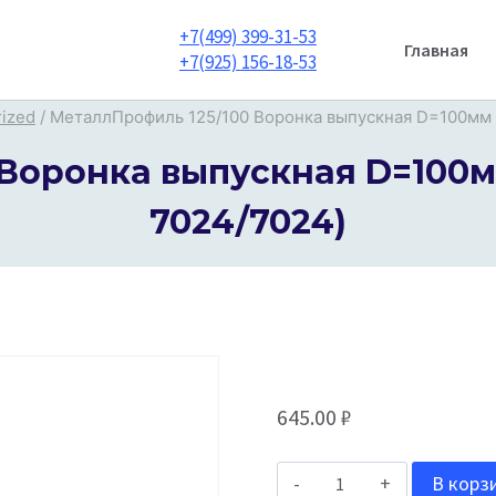
+7(499) 399-31-53
Главная
+7(925) 156-18-53
ized
/
МеталлПрофиль 125/100 Воронка выпускная D=100мм F
Воронка выпускная D=100мм
7024/7024)
645.00
₽
Количество
В корз