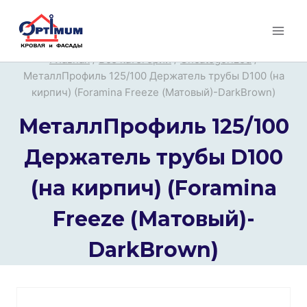
Перейти
к
содержимому
Главная
/
Все категории
/
Uncategorized
/
МеталлПрофиль 125/100 Держатель трубы D100 (на
кирпич) (Foramina Freeze (Матовый)-DarkBrown)
МеталлПрофиль 125/100
Держатель трубы D100
(на кирпич) (Foramina
Freeze (Матовый)-
DarkBrown)