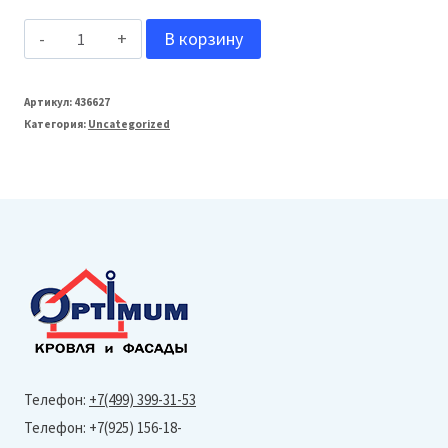
Количество
В корзину
товара
МеталлПрофиль
Артикул:
436627
Категория:
Uncategorized
125/100
Держатель
трубы
D100
(на
кирпич)
(Foramina
Freeze
(Матовый)-
Телефон:
+7(499) 399-31-53
DarkBrown)
Телефон: +7(925) 156-18-