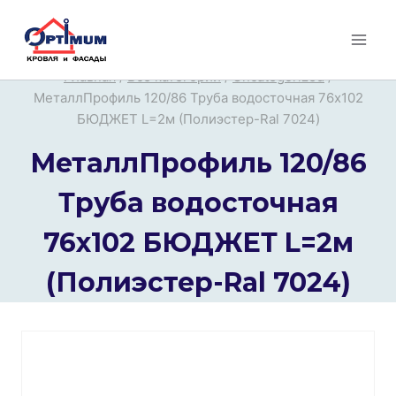
Перейти
к
содержимому
Главная
/
Все категории
/
Uncategorized
/
МеталлПрофиль 120/86 Труба водосточная 76х102
БЮДЖЕТ L=2м (Полиэстер-Ral 7024)
МеталлПрофиль 120/86
Труба водосточная
76х102 БЮДЖЕТ L=2м
(Полиэстер-Ral 7024)