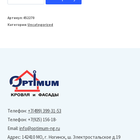
товара
МеталлПрофиль
Артикул:
452270
Категория:
Uncategorized
120/86
Труба
водосточная
76х102
БЮДЖЕТ
L=2м
(Полиэстер-
Ral
7024)
Телефон:
+7(499) 399-31-53
Телефон: +7(925) 156-18-
Email:
info@optimum-ng.ru
Адрес: 142410 МО, г. Ногинск, ш. Электростальское д.19