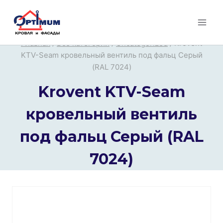
Перейти
к
содержимому
Главная
/
Все категории
/
Uncategorized
/
Krovent
KTV-Seam кровельный вентиль под фальц Серый
(RAL 7024)
Krovent KTV-Seam
кровельный вентиль
под фальц Серый (RAL
7024)