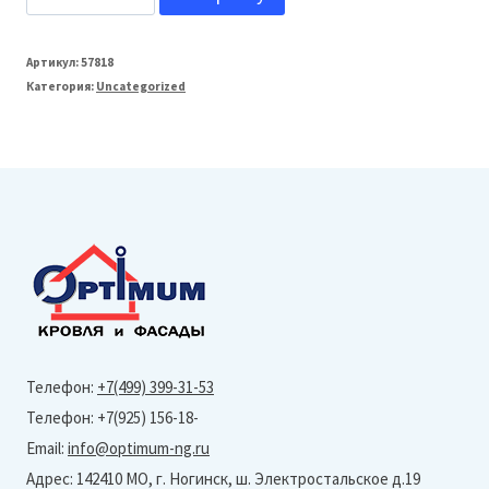
товара
Krovent
Артикул:
57818
Категория:
Uncategorized
KTV-
Seam
кровельный
вентиль
под
фальц
Серый
(RAL
7024)
Телефон:
+7(499) 399-31-53
Телефон: +7(925) 156-18-
Email:
info@optimum-ng.ru
Адрес: 142410 МО, г. Ногинск, ш. Электростальское д.19