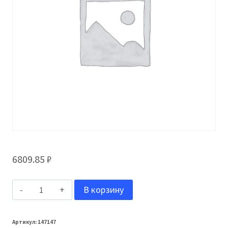
6809.85
₽
Количество
В корзину
товара
Katepal
Артикул:
147147