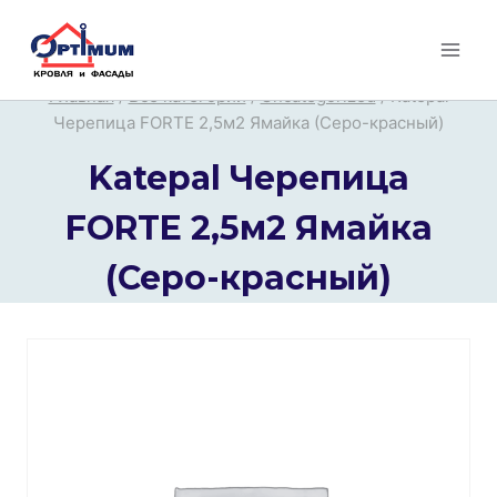
Перейти
к
содержимому
Главная
/
Все категории
/
Uncategorized
/
Katepal
Черепица FORTE 2,5м2 Ямайка (Серо-красный)
Katepal Черепица
FORTE 2,5м2 Ямайка
(Серо-красный)