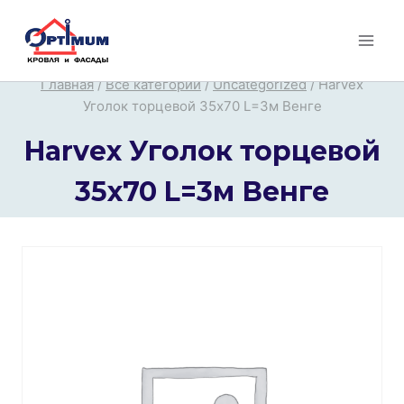
Перейти
к
содержимому
Главная
/
Все категории
/
Uncategorized
/
Harvex
Уголок торцевой 35х70 L=3м Венге
Harvex Уголок торцевой
35х70 L=3м Венге