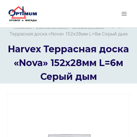
Перейти
к
содержимому
Главная
/
Все категории
/
Uncategorized
/
Harvex
Террасная доска «Nova» 152х28мм L=6м Серый дым
Harvex Террасная доска
«Nova» 152х28мм L=6м
Серый дым