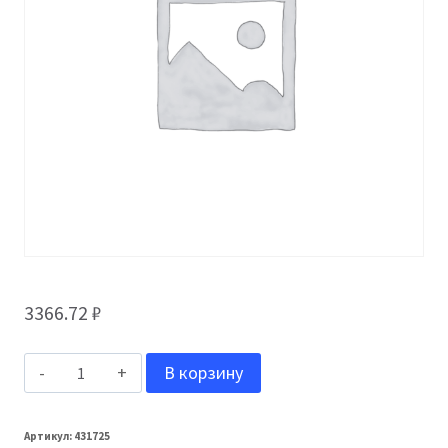
3366.72
₽
Количество
В корзину
товара
Harvex
Артикул:
431725