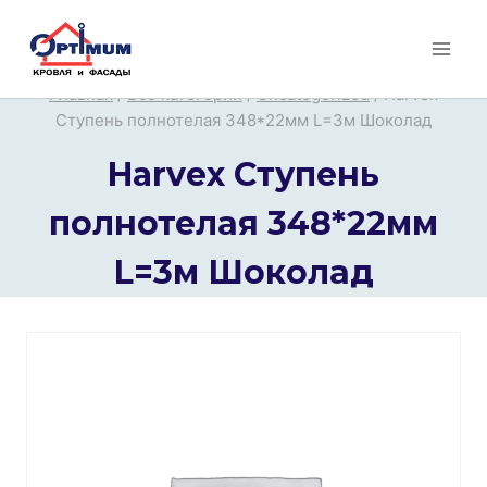
Перейти
к
содержимому
Главная
/
Все категории
/
Uncategorized
/
Harvex
Ступень полнотелая 348*22мм L=3м Шоколад
Harvex Ступень
полнотелая 348*22мм
L=3м Шоколад