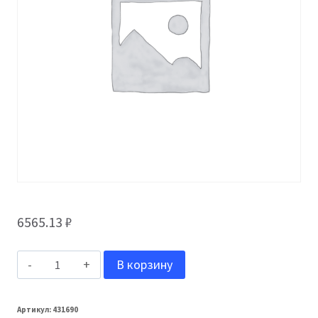
6565.13
₽
Количество
В корзину
товара
Harvex
Артикул:
431690