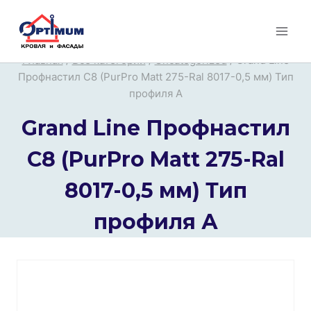
Перейти
к
содержимому
Главная
/
Все категории
/
Uncategorized
/
Grand Line
Профнастил С8 (PurPro Matt 275-Ral 8017-0,5 мм) Тип
профиля А
Grand Line Профнастил
С8 (PurPro Matt 275-Ral
8017-0,5 мм) Тип
профиля А