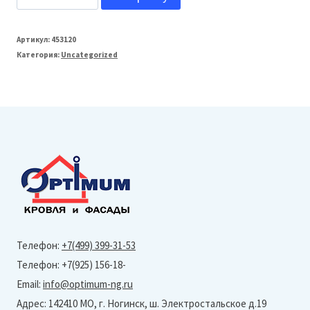
товара
Grand
Артикул:
453120
Категория:
Uncategorized
Line
Профнастил
С8
(PurPro
Matt
275-
Ral
8017-
0,5
Телефон:
+7(499) 399-31-53
мм)
Телефон: +7(925) 156-18-
Тип
Email:
info@optimum-ng.ru
профиля
Адрес: 142410 МО, г. Ногинск, ш. Электростальское д.19