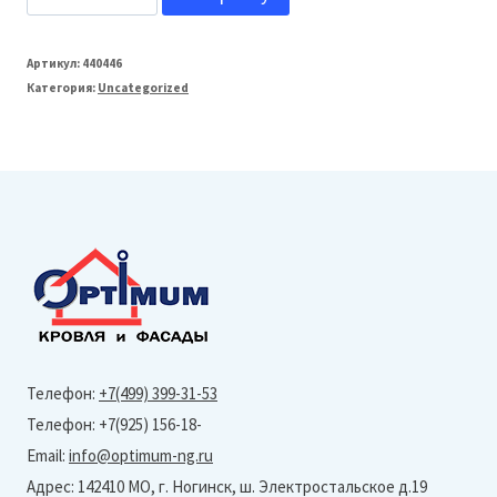
товара
Grand
Артикул:
440446
Категория:
Uncategorized
Line
Профнастил
С21
Верховье
(Velur
X-
Ral
8017-
0,5
Телефон:
+7(499) 399-31-53
мм)
Телефон: +7(925) 156-18-
Тип
Email:
info@optimum-ng.ru
профиля
Адрес: 142410 МО, г. Ногинск, ш. Электростальское д.19