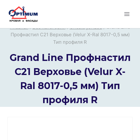
Перейти
к
содержимому
Главная
/
Все категории
/
Uncategorized
/
Grand Line
Профнастил С21 Верховье (Velur X-Ral 8017-0,5 мм)
Тип профиля R
Grand Line Профнастил
С21 Верховье (Velur X-
Ral 8017-0,5 мм) Тип
профиля R