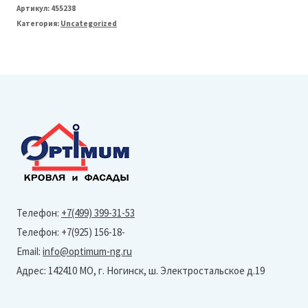
Grand
Артикул:
455238
Категория:
Uncategorized
Line
Профнастил
С20
(Velur
X-
RR
32-
0,5
мм)
Телефон:
+7(499) 399-31-53
Тип
Телефон: +7(925) 156-18-
профиля
Email:
info@optimum-ng.ru
В
Адрес: 142410 МО, г. Ногинск, ш. Электростальское д.19