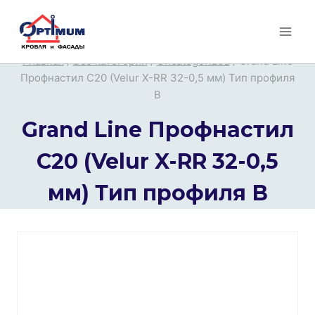
Перейти
к
содержимому
Главная
/
Все категории
/
Uncategorized
/
Grand Line
Профнастил С20 (Velur X-RR 32-0,5 мм) Тип профиля
В
Grand Line Профнастил
С20 (Velur X-RR 32-0,5
мм) Тип профиля В