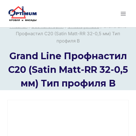
Перейти
к
содержимому
Главная
/
Все категории
/
Uncategorized
/
Grand Line
Профнастил С20 (Satin Matt-RR 32-0,5 мм) Тип
профиля В
Grand Line Профнастил
С20 (Satin Matt-RR 32-0,5
мм) Тип профиля В