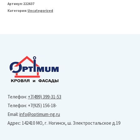
Grand
Артикул:
222637
Категория:
Uncategorized
Line
Профнастил
С20
(Satin
Matt-
RR
32-
0,5
мм)
Телефон:
+7(499) 399-31-53
Тип
Телефон: +7(925) 156-18-
профиля
Email:
info@optimum-ng.ru
В
Адрес: 142410 МО, г. Ногинск, ш. Электростальское д.19