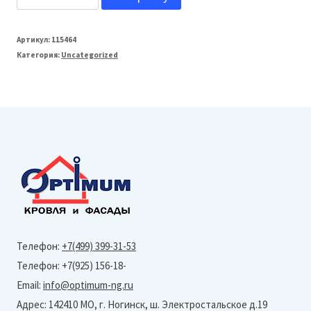
товара
Grand
Артикул:
115464
Категория:
Uncategorized
Line
Профнастил
С20
(Полиэстер-
Ral
9003-
0,45
мм)
Тип
Телефон:
+7(499) 399-31-53
профиля
Телефон: +7(925) 156-18-
R
Email:
info@optimum-ng.ru
Адрес: 142410 МО, г. Ногинск, ш. Электростальское д.19