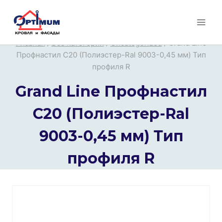
Перейти
к
содержимому
Главная
/
Все категории
/
Uncategorized
/
Grand Line
Профнастил С20 (Полиэстер-Ral 9003-0,45 мм) Тип
профиля R
Grand Line Профнастил
С20 (Полиэстер-Ral
9003-0,45 мм) Тип
профиля R