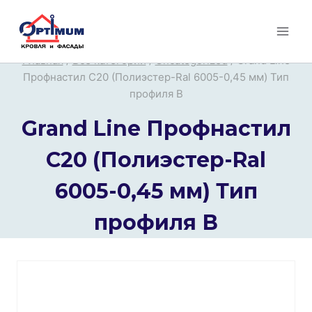
Перейти
к
содержимому
Главная
/
Все категории
/
Uncategorized
/
Grand Line
Профнастил С20 (Полиэстер-Ral 6005-0,45 мм) Тип
профиля В
Grand Line Профнастил
С20 (Полиэстер-Ral
6005-0,45 мм) Тип
профиля В