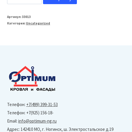
товара
Grand
Артикул:
33013
Категория:
Uncategorized
Line
Профнастил
С20
(Полиэстер-
Ral
6005-
0,45
мм)
Тип
Телефон:
+7(499) 399-31-53
профиля
Телефон: +7(925) 156-18-
В
Email:
info@optimum-ng.ru
Адрес: 142410 МО, г. Ногинск, ш. Электростальское д.19