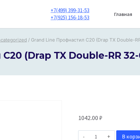
+7(499) 399-31-53
Главная
+7(925) 156-18-53
categorized
/
Grand Line Профнастил С20 (Drap TX Double-R
С20 (Drap TX Double-RR 32
1042.00
₽
Количество
В корз