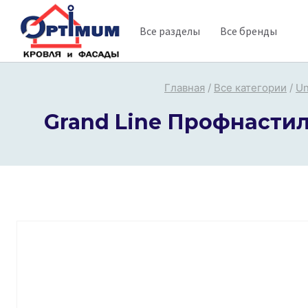
Перейти
Все разделы
Все бренды
к
содержимому
Главная
/
Все категории
/
Un
Grand Line Профнастил 