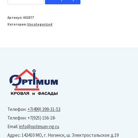
товара
Grand
Артикул:
442877
Категория:
Uncategorized
Line
Профнастил
С20
(Drap
TX
Double-
RR
32-
0,45
Телефон:
+7(499) 399-31-53
мм)
Телефон: +7(925) 156-18-
Тип
Email:
info@optimum-ng.ru
профиля
Адрес: 142410 МО, г. Ногинск, ш. Электростальское д.19