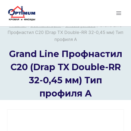
Перейти
к
содержимому
Главная
/
Все категории
/
Uncategorized
/
Grand Line
Профнастил С20 (Drap TX Double-RR 32-0,45 мм) Тип
профиля А
Grand Line Профнастил
С20 (Drap TX Double-RR
32-0,45 мм) Тип
профиля А