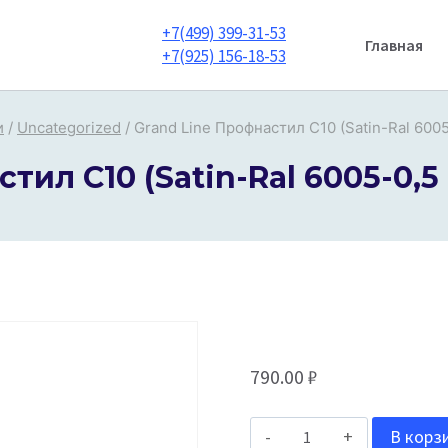
+7(499) 399-31-53
Главная
+7(925) 156-18-53
и
/
Uncategorized
/
Grand Line Профнастил С10 (Satin-Ral 600
тил С10 (Satin-Ral 6005-0,
790.00
₽
Количество
В корз