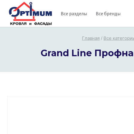
Перейти
Все разделы
Все бренды
к
содержимому
Главная
/
Все категори
Grand Line Профнас