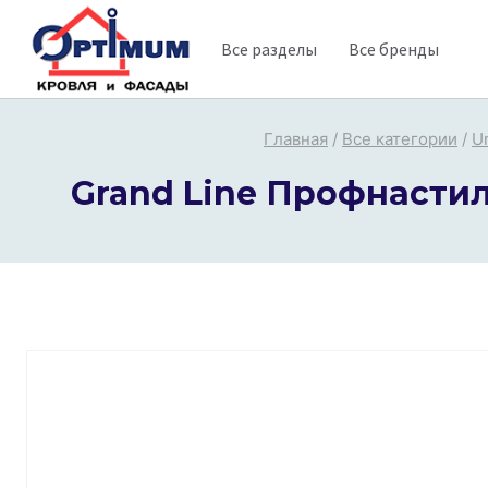
Перейти
Все разделы
Все бренды
к
содержимому
Главная
/
Все категории
/
U
Grand Line Профнастил 