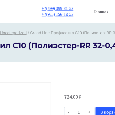
+7(499) 399-31-53
Главная
+7(925) 156-18-53
Uncategorized
/
Grand Line Профнастил С10 (Полиэстер-RR 3
ил С10 (Полиэстер-RR 32-0,
724.00
₽
Количество
В корз