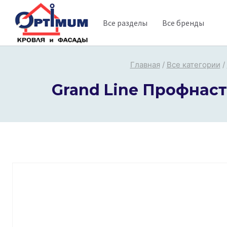
Перейти
Все разделы
Все бренды
к
содержимому
Главная
/
Все категории
/
Grand Line Профнаст