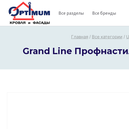
Перейти
Все разделы
Все бренды
к
содержимому
Главная
/
Все категории
/
U
Grand Line Профнастил