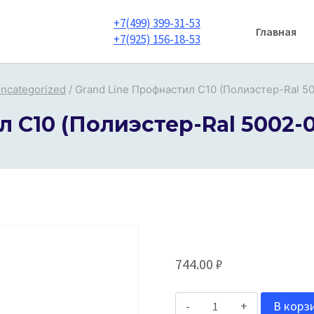
+7(499) 399-31-53
Главная
+7(925) 156-18-53
ncategorized
/
Grand Line Профнастил С10 (Полиэстер-Ral 5
 С10 (Полиэстер-Ral 5002-
744.00
₽
Количество
В корз