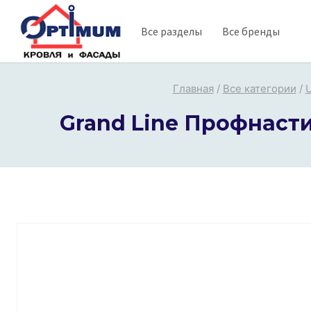
Перейти
Все разделы
Все бренды
к
содержимому
Главная
/
Все категории
/
U
Grand Line Профнастил