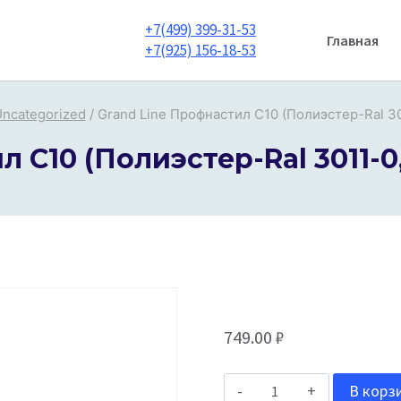
+7(499) 399-31-53
Главная
+7(925) 156-18-53
ncategorized
/
Grand Line Профнастил С10 (Полиэстер-Ral 3
 С10 (Полиэстер-Ral 3011-
749.00
₽
Количество
В корз