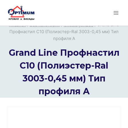
Перейти
к
содержимому
Главная
/
Все категории
/
Uncategorized
/
Grand Line
Профнастил С10 (Полиэстер-Ral 3003-0,45 мм) Тип
профиля А
Grand Line Профнастил
С10 (Полиэстер-Ral
3003-0,45 мм) Тип
профиля А