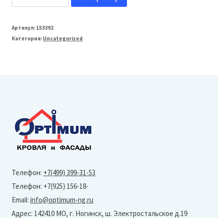
товара
Grand
Артикул:
153392
Категория:
Uncategorized
Line
Профнастил
С10
(Полиэстер-
Ral
3003-
0,45
мм)
Тип
Телефон:
+7(499) 399-31-53
профиля
Телефон: +7(925) 156-18-
А
Email:
info@optimum-ng.ru
Адрес: 142410 МО, г. Ногинск, ш. Электростальское д.19