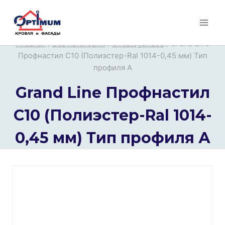
Перейти
к
содержимому
Главная
/
Все категории
/
Uncategorized
/
Grand Line
Профнастил С10 (Полиэстер-Ral 1014-0,45 мм) Тип
профиля А
Grand Line Профнастил
С10 (Полиэстер-Ral 1014-
0,45 мм) Тип профиля А