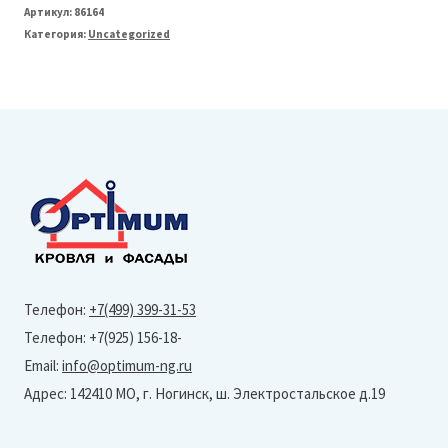
Grand
Артикул:
86164
Категория:
Uncategorized
Line
Профнастил
С10
(Полиэстер-
Ral
1014-
0,45
мм)
Тип
Телефон:
+7(499) 399-31-53
профиля
Телефон: +7(925) 156-18-
А
Email:
info@optimum-ng.ru
Адрес: 142410 МО, г. Ногинск, ш. Электростальское д.19