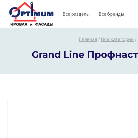
Перейти
Все разделы
Все бренды
к
содержимому
Главная
/
Все категории
/
Grand Line Профнасти