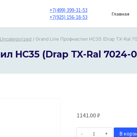
+7(499) 399-31-53
Главная
+7(925) 156-18-53
Uncategorized
/
Grand Line Профнастил HC35 (Drap TX-Ral 7
л HC35 (Drap TX-Ral 7024-
1141.00
₽
Количество
В корз