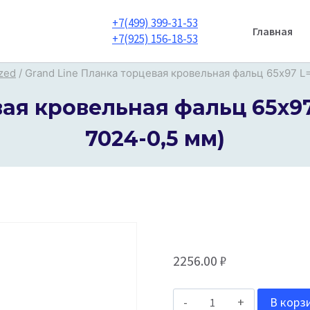
+7(499) 399-31-53
Главная
+7(925) 156-18-53
zed
/
Grand Line Планка торцевая кровельная фальц 65х97 L=
ая кровельная фальц 65х97
7024-0,5 мм)
2256.00
₽
Количество
В корз