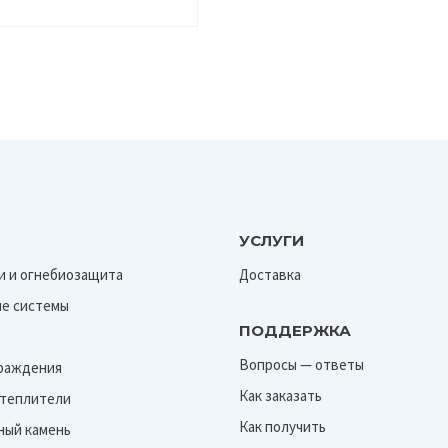
мм)
УСЛУГИ
и и огнебиозащита
Доставка
е системы
ПОДДЕРЖКА
Вопросы — ответы
граждения
Как заказать
Утеплители
Как получить
ный камень