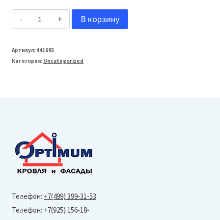
Количество
В корзину
товара
Grand
Артикул:
441695
Категория:
Uncategorized
Line
Планка
торцевая
кровельная
фальц
65х97
L=2м
(PurPro
с
Телефон:
+7(499) 399-31-53
пленкой-
Телефон: +7(925) 156-18-