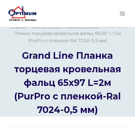
Перейти
к
содержимому
Главная
/
Все категории
/
Uncategorized
/
Grand Line
Планка торцевая кровельная фальц 65х97 L=2м
(PurPro с пленкой-Ral 7024-0,5 мм)
Grand Line Планка
торцевая кровельная
фальц 65х97 L=2м
(PurPro с пленкой-Ral
7024-0,5 мм)