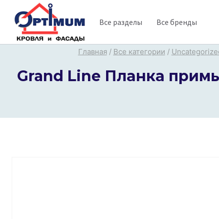
Перейти
Все разделы
Все бренды
к
содержимому
Главная
/
Все категории
/
Uncategorize
Grand Line Планка примы