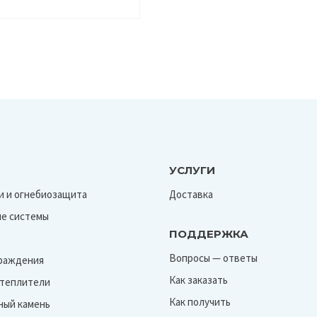
0,45
мм)
УСЛУГИ
и и огнебиозащита
Доставка
е системы
ПОДДЕРЖКА
Вопросы — ответы
граждения
Как заказать
Утеплители
Как получить
ный камень