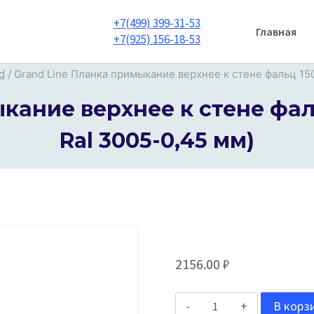
+7(499) 399-31-53
Главная
+7(925) 156-18-53
d
/
Grand Line Планка примыкание верхнее к стене фальц 15
кание верхнее к стене фаль
Ral 3005-0,45 мм)
2156.00
₽
Количество
В корз