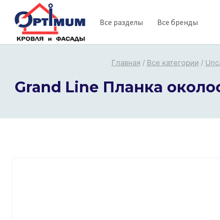
Перейти
Все разделы
Все бренды
к
содержимому
Главная
/
Все категории
/
Unc
Grand Line Планка околоо