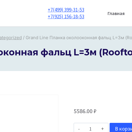
+7(499) 399-31-53
Главная
+7(925) 156-18-53
ategorized
/
Grand Line Планка околооконная фальц L=3м (Ro
конная фальц L=3м (Roofto
5586.00
₽
Количество
В корз