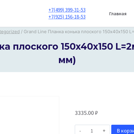
+7(499) 399-31-53
Главная
+7(925) 156-18-53
tegorized
/
Grand Line Планка конька плоского 150х40х150 L=2
а плоского 150х40х150 L=2м 
мм)
3335.00
₽
Количество
В корз