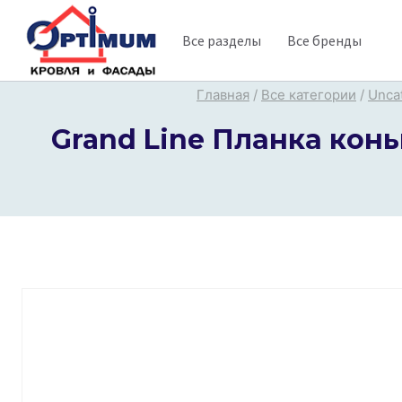
Перейти
Все разделы
Все бренды
к
содержимому
Главная
/
Все категории
/
Unca
Grand Line Планка коньк