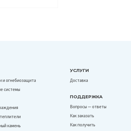
мм)
УСЛУГИ
и и огнебиозащита
Доставка
е системы
ПОДДЕРЖКА
Вопросы — ответы
граждения
Как заказать
Утеплители
Как получить
ный камень