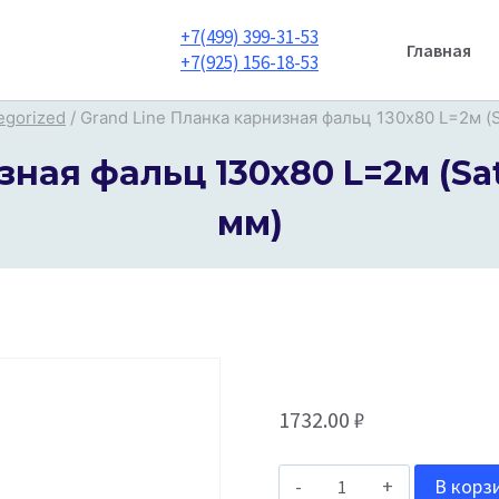
+7(499) 399-31-53
Главная
+7(925) 156-18-53
egorized
/
Grand Line Планка карнизная фальц 130х80 L=2м (S
ная фальц 130х80 L=2м (Sat
мм)
1732.00
₽
Количество
В корз