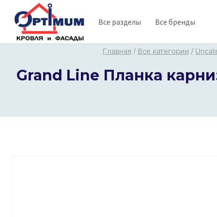
Перейти
Все разделы
Все бренды
к
содержимому
Главная
/
Все категории
/
Uncat
Grand Line Планка карниз