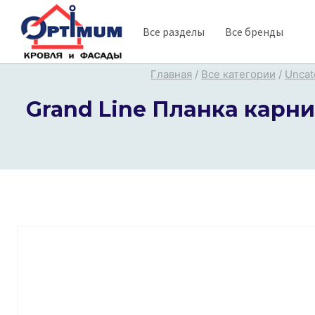
Перейти
Все разделы
Все бренды
к
содержимому
Главная
/
Все категории
/
Uncat
Grand Line Планка карни