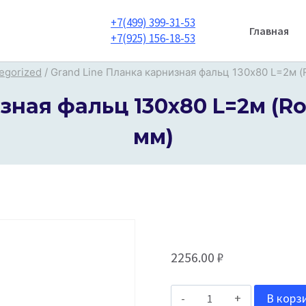
+7(499) 399-31-53
Главная
+7(925) 156-18-53
egorized
/
Grand Line Планка карнизная фальц 130х80 L=2м (
зная фальц 130х80 L=2м (Roo
мм)
2256.00
₽
Количество
В корз