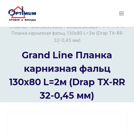
Перейти
к
содержимому
Главная
/
Все категории
/
Uncategorized
/
Grand Line
Планка карнизная фальц 130х80 L=2м (Drap TX-RR
32-0,45 мм)
Grand Line Планка
карнизная фальц
130х80 L=2м (Drap TX-RR
32-0,45 мм)