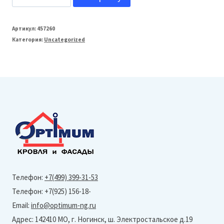
товара
Grand
Артикул:
457260
Категория:
Uncategorized
Line
Планка
карнизная
фальц
130х80
L=2м
(Drap
TX-
RR
Телефон:
+7(499) 399-31-53
32-
Телефон: +7(925) 156-18-
0,45
Email:
info@optimum-ng.ru
мм)
Адрес: 142410 МО, г. Ногинск, ш. Электростальское д.19