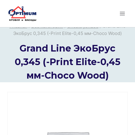
Перейти
к
содержимому
Главная
/
Все категории
/
Uncategorized
/
Grand Line
ЭкоБрус 0,345 (-Print Elite-0,45 мм-Choco Wood)
Grand Line ЭкоБрус
0,345 (-Print Elite-0,45
мм-Choco Wood)