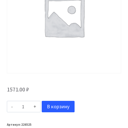
1571.00
₽
Количество
В корзину
товара
Grand
Артикул:
226525