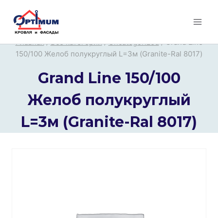
Перейти
к
содержимому
Главная
/
Все категории
/
Uncategorized
/
Grand Line
150/100 Желоб полукруглый L=3м (Granite-Ral 8017)
Grand Line 150/100
Желоб полукруглый
L=3м (Granite-Ral 8017)