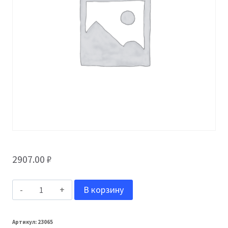
2907.00
₽
Количество
В корзину
товара
Grand
Артикул:
23065