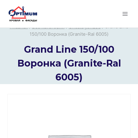
Перейти
к
содержимому
Главная
/
Все категории
/
Uncategorized
/
Grand Line
150/100 Воронка (Granite-Ral 6005)
Grand Line 150/100
Воронка (Granite-Ral
6005)