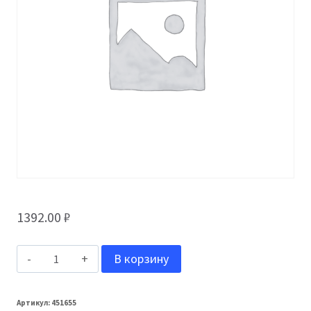
1392.00
₽
Количество
В корзину
товара
Grand
Артикул:
451655