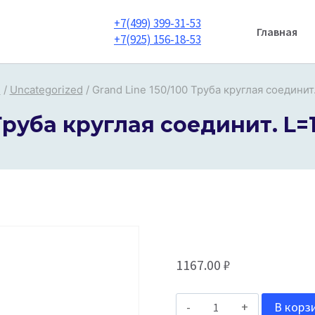
+7(499) 399-31-53
Главная
+7(925) 156-18-53
и
/
Uncategorized
/
Grand Line 150/100 Труба круглая соединит.
Труба круглая соединит. L=1
1167.00
₽
Количество
В корз