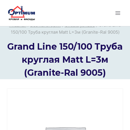
Перейти
к
содержимому
Главная
/
Все категории
/
Uncategorized
/
Grand Line
150/100 Труба круглая Мatt L=3м (Granite-Ral 9005)
Grand Line 150/100 Труба
круглая Мatt L=3м
(Granite-Ral 9005)