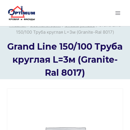
Перейти
к
содержимому
Главная
/
Все категории
/
Uncategorized
/
Grand Line
150/100 Труба круглая L=3м (Granite-Ral 8017)
Grand Line 150/100 Труба
круглая L=3м (Granite-
Ral 8017)