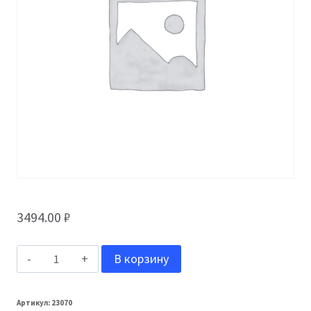
3494.00
₽
Количество
В корзину
товара
Grand
Артикул:
23070