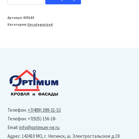
товара
Grand
Артикул:
439183
Категория:
Uncategorized
Line
150/100
Кронштейн
трубы
на
дерево
Optima
100мм
(Zn
Телефон:
+7(499) 399-31-53
(цинк))
Телефон: +7(925) 156-18-
Email:
info@optimum-ng.ru
Адрес: 142410 МО, г. Ногинск, ш. Электростальское д.19