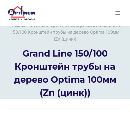
Перейти
к
содержимому
Главная
/
Все категории
/
Uncategorized
/
Grand Line
150/100 Кронштейн трубы на дерево Optima 100мм
(Zn (цинк))
Grand Line 150/100
Кронштейн трубы на
дерево Optima 100мм
(Zn (цинк))