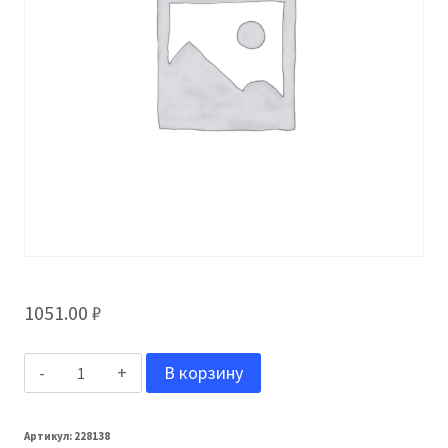
1051.00
₽
Количество
В корзину
товара
Grand
Артикул:
228138