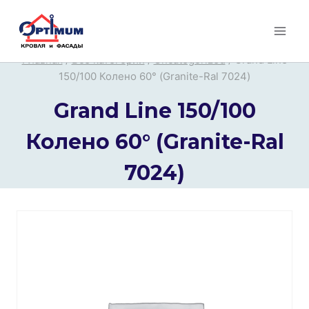
Перейти
к
содержимому
Главная
/
Все категории
/
Uncategorized
/
Grand Line
150/100 Колено 60° (Granite-Ral 7024)
Grand Line 150/100
Колено 60° (Granite-Ral
7024)