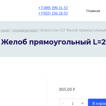
+7(499) 399-31-53
Главная
+7(925) 156-18-53
гории
/
Uncategorized
/
Grand Line 127 Желоб прямоугольный 
7 Желоб прямоугольный L=2,
805.00
₽
Количество
В корз