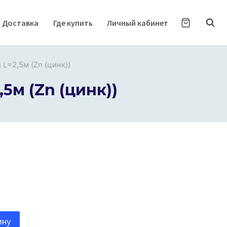
Доставка
Где купить
Личный кабинет
L=2,5м (Zn (цинк))
5м (Zn (цинк))
ину