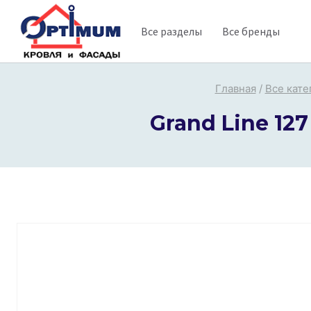
Перейти
Все разделы
Все бренды
к
содержимому
Главная
/
Все кате
Grand Line 12