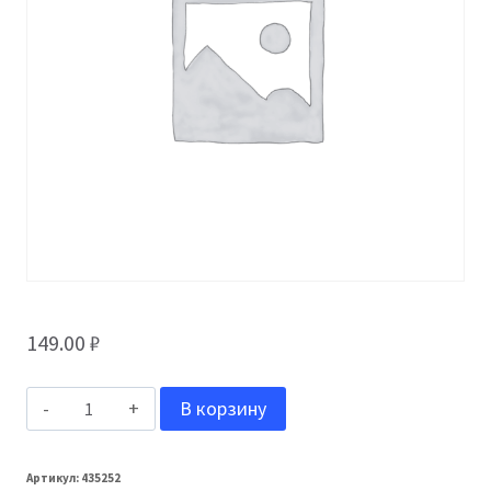
149.00
₽
Количество
В корзину
товара
Grand
Артикул:
435252