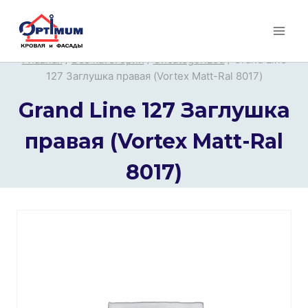
Перейти
к
содержимому
Главная
/
Все категории
/
Uncategorized
/
Grand Line
127 Заглушка правая (Vortex Matt-Ral 8017)
Grand Line 127 Заглушка
правая (Vortex Matt-Ral
8017)