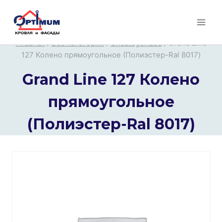
Перейти
к
содержимому
Главная
/
Все категории
/
Uncategorized
/
Grand Line
127 Колено прямоугольное (Полиэстер-Ral 8017)
Grand Line 127 Колено
прямоугольное
(Полиэстер-Ral 8017)