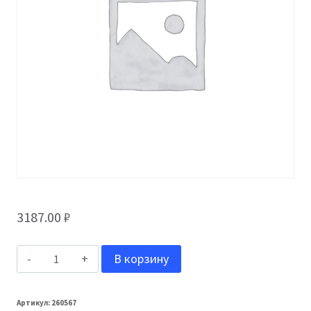
3187.00
₽
Количество
В корзину
товара
Grand
Артикул:
260567