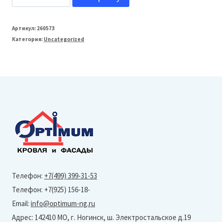
товара
Grand
Артикул:
260573
Категория:
Uncategorized
Line
125/90
Заглушка
торц.
универсальная
(Granite-
Ral
7004)
Телефон:
+7(499) 399-31-53
Телефон: +7(925) 156-18-
Email:
info@optimum-ng.ru
Адрес: 142410 МО, г. Ногинск, ш. Электростальское д.19