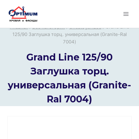
Перейти
к
содержимому
Главная
/
Все категории
/
Uncategorized
/
Grand Line
125/90 Заглушка торц. универсальная (Granite-Ral
7004)
Grand Line 125/90
Заглушка торц.
универсальная (Granite-
Ral 7004)