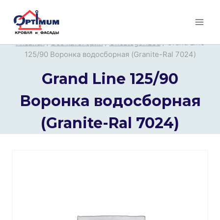
Перейти
к
содержимому
Главная
/
Все категории
/
Uncategorized
/
Grand Line
125/90 Воронка водосборная (Granite-Ral 7024)
Grand Line 125/90
Воронка водосборная
(Granite-Ral 7024)