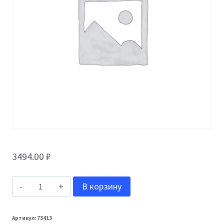
3494.00
₽
Количество
В корзину
товара
Grand
Артикул:
73413