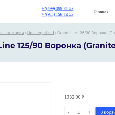
+7(499) 399-31-53
Главная
+7(925) 156-18-53
се категории
/
Uncategorized
/
Grand Line 125/90 Воронка (Gr
Line 125/90 Воронка (Granite
1332.00
₽
Количество
В корз