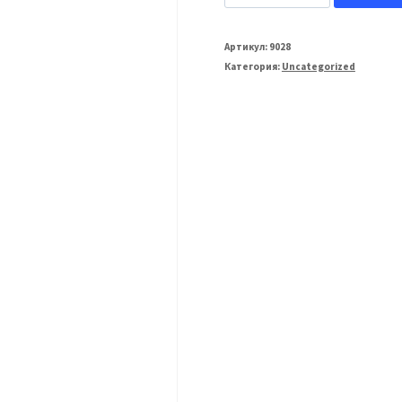
товара
Grand
Артикул:
9028
Категория:
Uncategorized
Line
125/90
Воронка
(Granite-
RR
29)