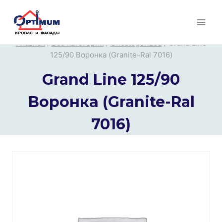
Перейти
к
содержимому
Главная
/
Все категории
/
Uncategorized
/
Grand Line
125/90 Воронка (Granite-Ral 7016)
Grand Line 125/90
Воронка (Granite-Ral
7016)