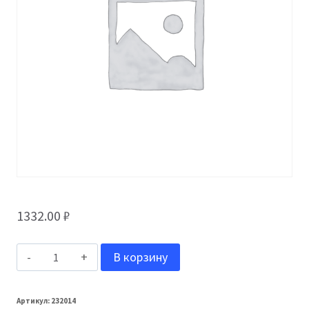
1332.00
₽
Количество
В корзину
товара
Grand
Артикул:
232014