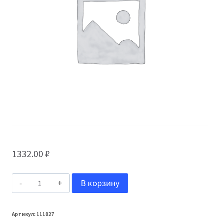
1332.00
₽
Количество
В корзину
товара
Grand
Артикул:
111027