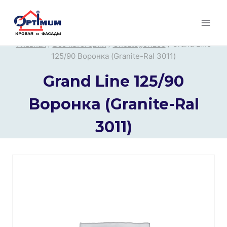
Перейти
к
содержимому
Главная
/
Все категории
/
Uncategorized
/
Grand Line
125/90 Воронка (Granite-Ral 3011)
Grand Line 125/90
Воронка (Granite-Ral
3011)